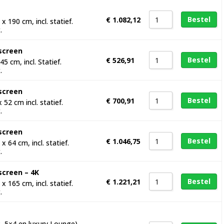
Bestel
€
1.082,12
 190 cm, incl. statief.
.
hscreen
Bestel
€
526,91
5 cm, incl. Statief.
.
hscreen
Bestel
€
700,91
52 cm incl. statief.
.
hscreen
Bestel
€
1.046,75
 64 cm, incl. statief.
.
screen – 4K
Bestel
€
1.221,21
 165 cm, incl. statief.
.
3, 5×4 en luxury Lounge)