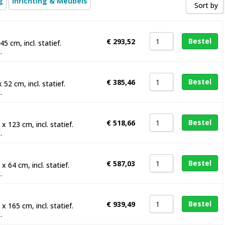
g
Inrichting & Meubels
Sort by
Sort by Price low to high
Bestel
€
293,52
Sort by Price high to low
5 cm, incl. statief.
.
Sort by Name A - Z
Sort by Name Z - A
Bestel
€
385,46
52 cm, incl. statief.
Sort by
.
Bestel
€
518,66
 123 cm, incl. statief.
.
Bestel
€
587,03
 64 cm, incl. statief.
.
Bestel
€
939,49
 165 cm, incl. statief.
.