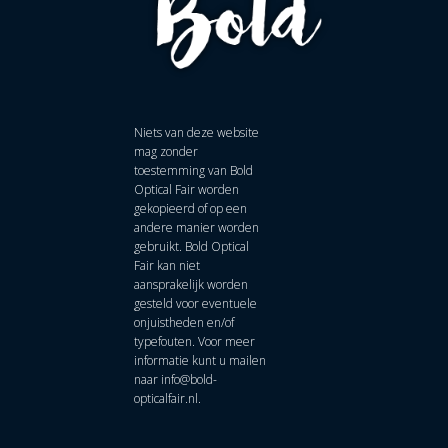
Niets van deze website
mag zonder
toestemming van Bold
Optical Fair worden
gekopieerd of op een
andere manier worden
gebruikt. Bold Optical
Fair kan niet
aansprakelijk worden
gesteld voor eventuele
onjuistheden en/of
typefouten. Voor meer
informatie kunt u mailen
naar
info@bold-
opticalfair.nl
.