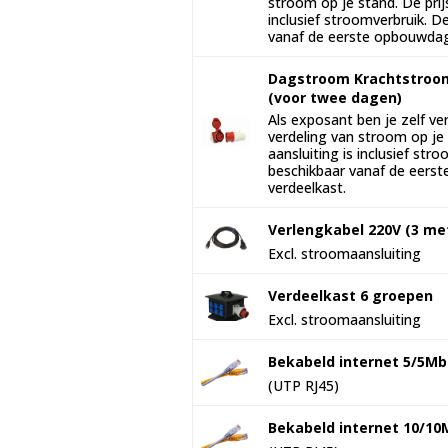
stroom op je stand. De prijs
inclusief stroomverbruik. De
vanaf de eerste opbouwda
Dagstroom Krachtstroo
(voor twee dagen)
Als exposant ben je zelf ve
verdeling van stroom op je 
aansluiting is inclusief str
beschikbaar vanaf de eerst
verdeelkast.
Verlengkabel 220V (3 me
Excl. stroomaansluiting
Verdeelkast 6 groepen
Excl. stroomaansluiting
Bekabeld internet 5/5Mb
(UTP RJ45)
Bekabeld internet 10/10