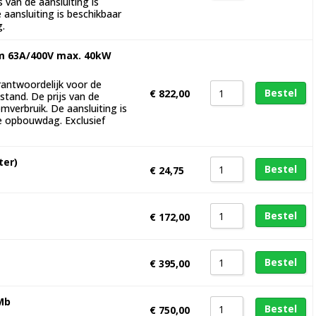
 van de aansluiting is
 aansluiting is beschikbaar
g.
m 63A/400V max. 40kW
rantwoordelijk voor de
Bestel
€
822,00
stand. De prijs van de
oomverbruik. De aansluiting is
e opbouwdag. Exclusief
ter)
Bestel
€
24,75
Bestel
€
172,00
Bestel
€
395,00
Mb
Bestel
€
750,00