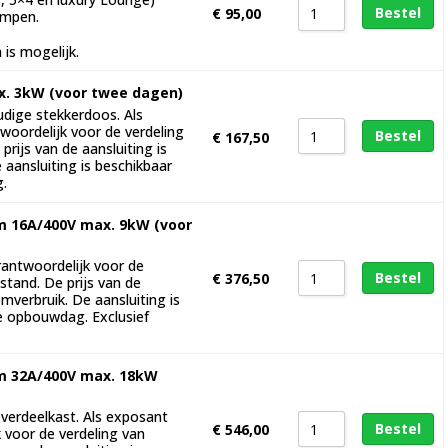
Bestel
€
95,00
ampen.
 is mogelijk.
. 3kW (voor twee dagen)
udige stekkerdoos. Als
woordelijk voor de verdeling
Bestel
€
167,50
prijs van de aansluiting is
 aansluiting is beschikbaar
g.
 16A/400V max. 9kW (voor
rantwoordelijk voor de
Bestel
€
376,50
stand. De prijs van de
oomverbruik. De aansluiting is
e opbouwdag. Exclusief
m 32A/400V max. 18kW
. verdeelkast. Als exposant
Bestel
€
546,00
k voor de verdeling van