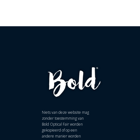
Niets van deze website mag
zonder toestemming van
Bold Optical Fair worden
gekopieerd of op een
andere manier worden