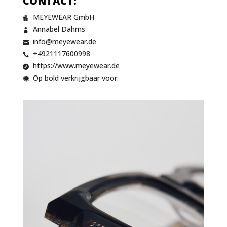
CONTACT:
MEYEWEAR GmbH

Annabel Dahms

info@meyewear.de

+4921117600998

https://www.meyewear.de

Op bold verkrijgbaar voor:
