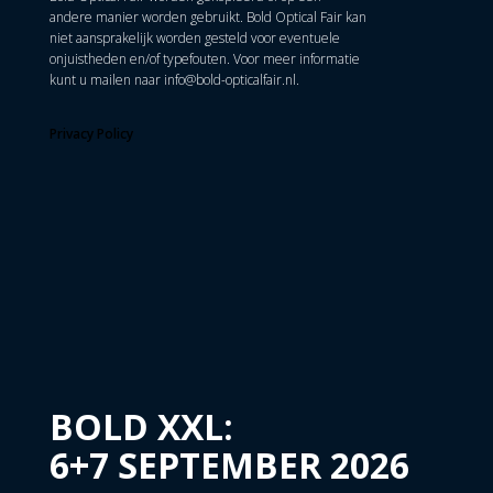
andere manier worden gebruikt. Bold Optical Fair kan
niet aansprakelijk worden gesteld voor eventuele
onjuistheden en/of typefouten. Voor meer informatie
kunt u mailen naar
info@bold-opticalfair.nl
.
Privacy Policy
BOLD XXL:
6+7 SEPTEMBER 2026