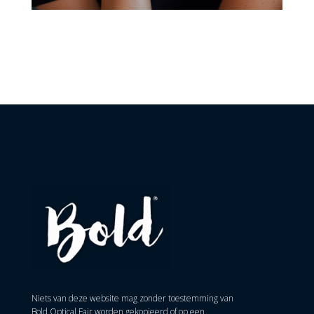
Niets van deze website mag zonder toestemming van
Bold Optical Fair worden gekopieerd of op een