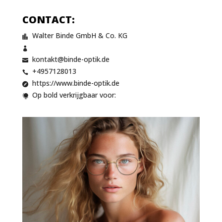
CONTACT:
Walter Binde GmbH & Co. KG


kontakt@binde-optik.de

+4957128013

https://www.binde-optik.de

Op bold verkrijgbaar voor:
