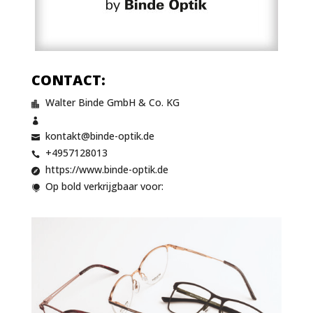
CONTACT:
Walter Binde GmbH & Co. KG


kontakt@binde-optik.de

+4957128013

https://www.binde-optik.de

Op bold verkrijgbaar voor:
