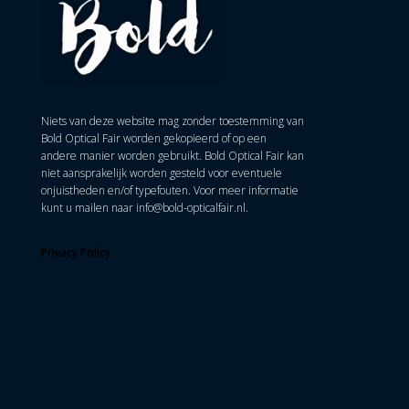
Niets van deze website mag zonder toestemming van
Bold Optical Fair worden gekopieerd of op een
andere manier worden gebruikt. Bold Optical Fair kan
niet aansprakelijk worden gesteld voor eventuele
onjuistheden en/of typefouten. Voor meer informatie
kunt u mailen naar
info@bold-opticalfair.nl
.
Privacy Policy