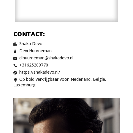
CONTACT:
Shaka Devo

Devi Huurneman

d.huurneman@shakadevo.nl

+31625289770

https://shakadevo.nl/

Op bold verkrijgbaar voor: Nederland, België,

Luxemburg