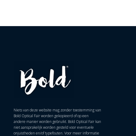
Niets van deze website mag zonder toestemming van
Bold Optical Fair worden gekopieerd of op een
andere manier worden gebruikt. Bold Optical Fair kan
niet aansprakelijk worden gesteld voor eventuele
onjuistheden en/of typefouten. Voor meer informatie