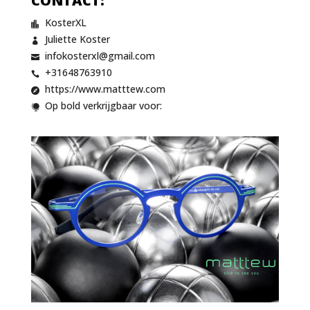
CONTACT:
KosterXL

Juliette Koster

infokosterxl@gmail.com

+31648763910

https://www.matttew.com

Op bold verkrijgbaar voor:
