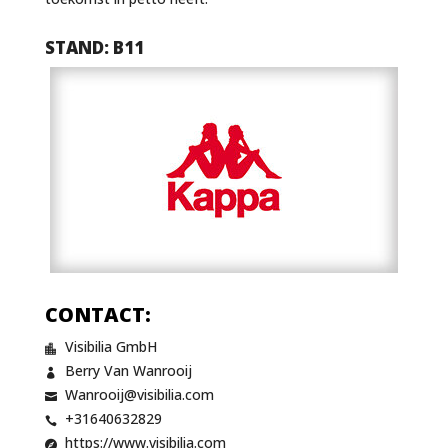
STAND: B11
CONTACT:
Visibilia GmbH

Berry Van Wanrooij

Wanrooij@visibilia.com

+31640632829

https://www.visibilia.com
