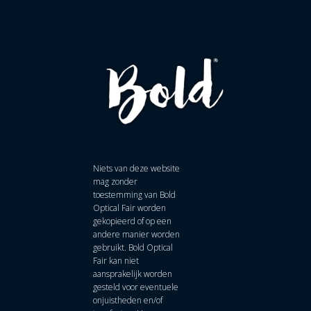
Niets van deze website
mag zonder
toestemming van Bold
Optical Fair worden
gekopieerd of op een
andere manier worden
gebruikt. Bold Optical
Fair kan niet
aansprakelijk worden
gesteld voor eventuele
onjuistheden en/of