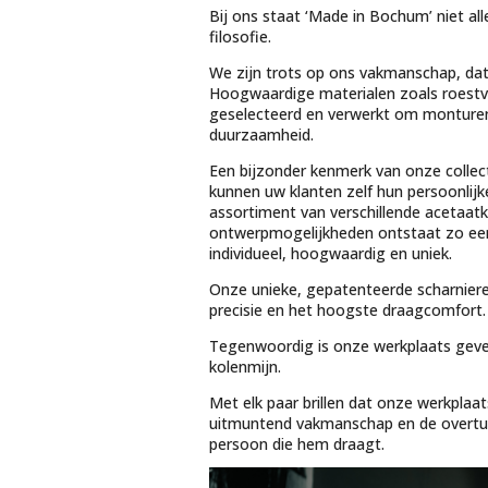
Bij ons staat ‘Made in Bochum’ niet al
filosofie.
We zijn trots op ons vakmanschap, dat i
Hoogwaardige materialen zoals roestvr
geselecteerd en verwerkt om monture
duurzaamheid.
Een bijzonder kenmerk van onze collect
kunnen uw klanten zelf hun persoonlijk
assortiment van verschillende acetaat
ontwerpmogelijkheden ontstaat zo een m
individueel, hoogwaardig en uniek.
Onze unieke, gepatenteerde scharniere
precisie en het hoogste draagcomfort.
Tegenwoordig is onze werkplaats geves
kolenmijn.
Met elk paar brillen dat onze werkplaa
uitmuntend vakmanschap en de overtuigi
persoon die hem draagt.