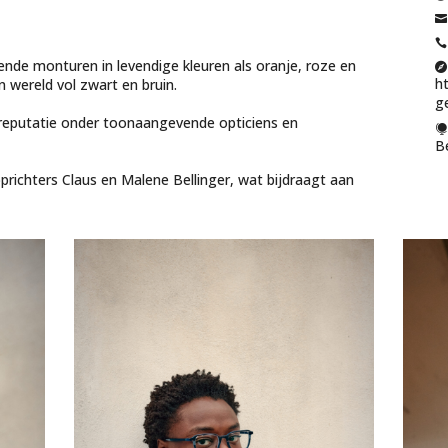


lende monturen in levendige kleuren als oranje, roze en

h
 wereld vol zwart en bruin.
g
e reputatie onder toonaangevende opticiens en

B
prichters Claus en Malene Bellinger, wat bijdraagt aan