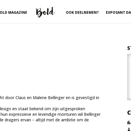
OLD MAGAZINE
OOK DEELNEMEN?
EXPOSANT D
S
ht door Claus en Malene Bellinger en is gevestigd in
design en staat bekend om zijn uitgesproken
 hun expressieve en levendige monturen wil Bellinger
s de dragers ervan – altijd met de ambitie om de

