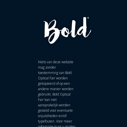
Niets van deze website
mag zonder
toestemming van Bold
Optical Fair worden
gekopieerd of op een
andere manier worden
gebruikt. Bold Optical
Fair kan niet
aansprakelijk worden
gesteld voor eventuele
onjuistheden en/of
typefouten. Voor meer
informatie kunt u mailen