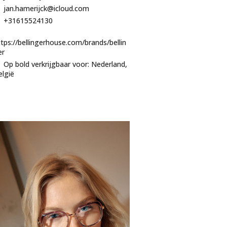
jan.hamerijck@icloud.com
+31615524130
ttps://bellingerhouse.com/brands/bellin
er
Op bold verkrijgbaar voor: Nederland,
elgië