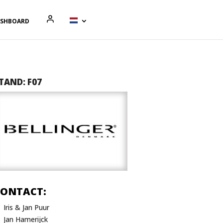
ASHBOARD
TAND: F07
CONTACT:
Iris & Jan Puur
Jan Hamerijck