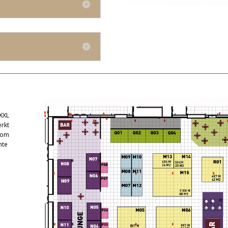
 XXL
rkt
kom
nte