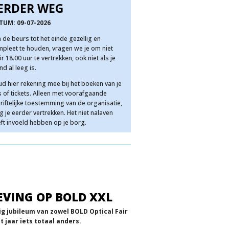
ERDER WEG
TUM: 09-07-2026
de beurs tot het einde gezellig en
pleet te houden, vragen we je om niet
r 18.00 uur te vertrekken, ook niet als je
nd al leeg is.
d hier rekening mee bij het boeken van je
s of tickets. Alleen met voorafgaande
riftelijke toestemming van de organisatie,
 je eerder vertrekken. Het niet nalaven
ft invoeld hebben op je borg.
EVING OP BOLD XXL
ig jubileum van zowel BOLD Optical Fair
t jaar iets totaal anders.