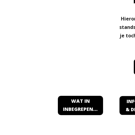
Hiero
stands
je toc
WAT IN
IN
& D
INBEGREPEN...