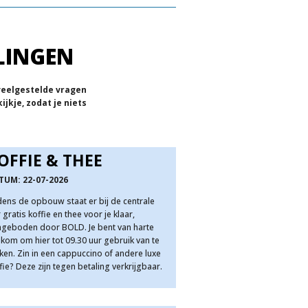
LINGEN
 veelgestelde vragen
jkje, zodat je niets
OFFIE & THEE
TUM: 22-07-2026
dens de opbouw staat er bij de centrale
 gratis koffie en thee voor je klaar,
geboden door BOLD. Je bent van harte
kom om hier tot 09.30 uur gebruik van te
en. Zin in een cappuccino of andere luxe
fie? Deze zijn tegen betaling verkrijgbaar.