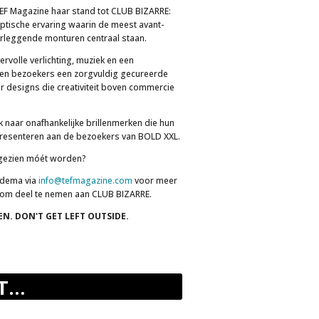
EF Magazine haar stand tot CLUB BIZARRE:
tische ervaring waarin de meest avant-
verleggende monturen centraal staan.
ervolle verlichting, muziek en een
en bezoekers een zorgvuldig gecureerde
ar designs die creativiteit boven commercie
k naar onafhankelijke brillenmerken die hun
 presenteren aan de bezoekers van BOLD XXL.
 gezien móét worden?
idema via
info@tefmagazine.com
voor meer
 om deel te nemen aan CLUB BIZARRE.
. DON'T GET LEFT OUTSIDE.
ET…