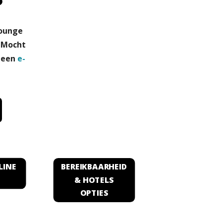
Lounge
.
Mocht
 een
e-
LINE
BEREIKBAARHEID
P
& HOTELS
OPTIES