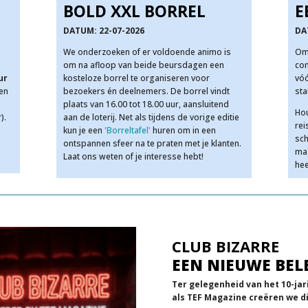
BOLD XXL BORREL
E
DATUM: 22-07-2026
DA
We onderzoeken of er voldoende animo is
Om 
om na afloop van beide beursdagen een
com
ur
kosteloze borrel te organiseren voor
vóó
en
bezoekers én deelnemers. De borrel vindt
sta
plaats van 16.00 tot 18.00 uur, aansluitend
Hou
).
aan de loterij. Net als tijdens de vorige editie
rei
kun je een
'Borreltafel'
huren om in een
sch
ontspannen sfeer na te praten met je klanten.
mag
Laat ons weten of je interesse hebt!
hee
CLUB BIZARRE
EEN NIEUWE BEL
Ter gelegenheid van het 10-jar
als TEF Magazine creëren we di